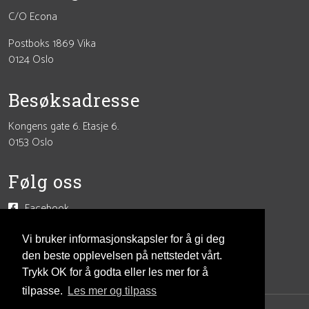
C/O Econa
Postboks 1869 Vika
0124 Oslo
Besøksadresse
Kongens gate 6. Etasje 6.
0153 Oslo
Følg oss
Facebook
Instagram
LinkedIn
Vi bruker informasjonskapsler for å gi deg
den beste opplevelsen på nettstedet vårt.
Trykk OK for å godta eller les mer for å
tilpasse.
Les mer og tilpass