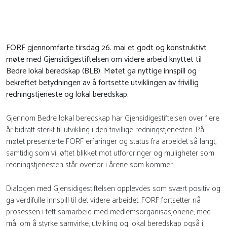
FORF gjennomførte tirsdag 26. mai et godt og konstruktivt
møte med Gjensidigestiftelsen om videre arbeid knyttet til
Bedre lokal beredskap (BLB). Møtet ga nyttige innspill og
bekreftet betydningen av å fortsette utviklingen av frivillig
redningstjeneste og lokal beredskap.
Gjennom Bedre lokal beredskap har Gjensidigestiftelsen over flere
år bidratt sterkt til utvikling i den frivillige redningstjenesten. På
møtet presenterte FORF erfaringer og status fra arbeidet så langt,
samtidig som vi løftet blikket mot utfordringer og muligheter som
redningstjenesten står overfor i årene som kommer.
Dialogen med Gjensidigestiftelsen opplevdes som svært positiv og
ga verdifulle innspill til det videre arbeidet. FORF fortsetter nå
prosessen i tett samarbeid med medlemsorganisasjonene, med
mål om å styrke samvirke, utvikling og lokal beredskap også i