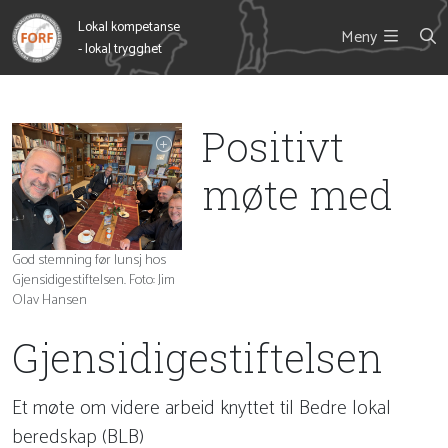
Lokal kompetanse
Meny
- lokal trygghet
Positivt
møte med
God stemning før lunsj hos
Gjensidigestiftelsen. Foto: Jim
Olav Hansen
Gjensidigestiftelsen
Et møte om videre arbeid knyttet til Bedre lokal
beredskap (BLB)