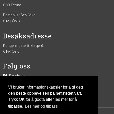
C/O Econa
Postboks 1869 Vika
0124 Oslo
Besøksadresse
Kongens gate 6. Etasje 6.
0153 Oslo
Følg oss
Facebook
Instagram
LinkedIn
Vi bruker informasjonskapsler for å gi deg
den beste opplevelsen på nettstedet vårt.
Trykk OK for å godta eller les mer for å
tilpasse.
Les mer og tilpass