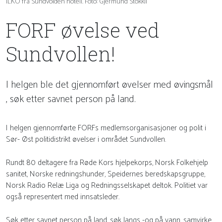
ILKO fra Sundvolden hotell. Foto: Gjermund Stokkli
FORF øvelse ved
Sundvollen!
I helgen ble det gjennomført øvelser med øvingsmål
, søk etter savnet person på land.
I helgen gjennomførte FORFs medlemsorganisasjoner og polit i
Sør- Øst politidistrikt øvelser i området Sundvollen.
Rundt 80 deltagere fra Røde Kors hjelpekorps, Norsk Folkehjelp
sanitet, Norske redningshunder, Speidernes beredskapsgruppe,
Norsk Radio Relæ Liga og Redningsselskapet deltok. Politiet var
også representert med innsatsleder.
Søk etter savnet person på land, søk langs -og på vann, samvirke