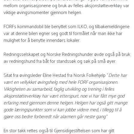
mellom organisasjonene og bruk av felles aksjonstøtteverktøy var
viktige øvingsmomenter gjennom helgen.
FORFs kommandobil ble benyttet som ILKO, og tilbakemeldingene
var at denne bilen egner seg godt til formålet når man ikke har
mulighet for å benytte innendørs lokaler.
Redningsselskapet og Norske Redningshunder øvde også på bruk
av redningshund fra båt for standssøk og søk på små øyer.
Sitat fra øvingsleder Eline Hestad fra Norsk Folkehjelp "
Dette har
vært en vellykket øvingshelg med hele FORF organisasjonen.
Viktigheten av samarbeid, faglig utvikling og trening i felles
aksjonstøtteverktøy har vært etterspurt, noe vi har fått mye god
erfaring med gjennom denne helgen. Helgen har også gitt mange
gode læringspunkter som vi kan jobbe videre med, i tillegg til å
gjøre oss bedre forberedt når alarmen går neste gang"
En stor takk rettes også til Gjensidigestiftelsen som har gitt